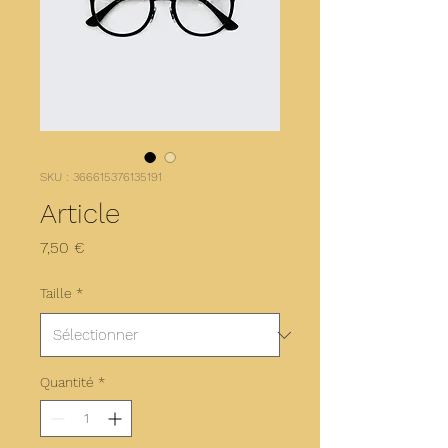
SKU : 366615376135191
Article
Prix
7,50 €
Taille
*
Quantité
*