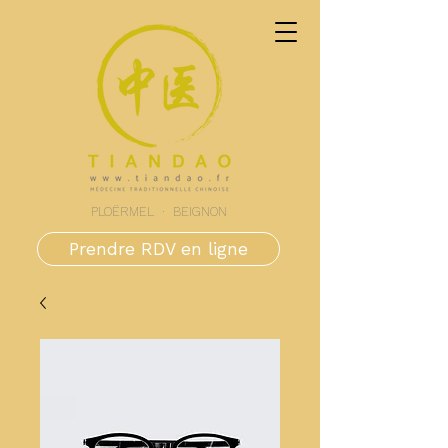
PLOËRMEL · BEIGNON
Prendre RDV en ligne