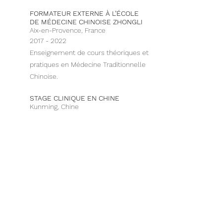
FORMATEUR EXTERNE À L’ÉCOLE
DE MÉDECINE CHINOISE ZHONGLI
Aix-en-Provence, France
2017 - 2022
Enseignement de cours théoriques et
pratiques en Médecine Traditionnelle
Chinoise.
STAGE CLINIQUE EN CHINE
Kunming, Chine
2013
Stage clinique immersif d'un mois en
hôpital à Kunming en Chine.
STAGES CLINIQUES AU CABINET DE
M. PASCAL JAUFFRET
Le Beausset, France
2012-2013
ÉCOLE LÜ MÉN DE MÉDECINE
TRADITIONNELLE CHINOISE