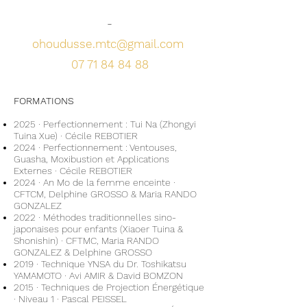
-
ohoudusse.mtc@gmail.com
07 71 84 84 88
FORMATIONS
2025 · Perfectionnement : Tui Na (Zhongyi
Tuina Xue) · Cécile REBOTIER
2024 · Perfectionnement : Ventouses,
Guasha, Moxibustion et Applications
Externes · Cécile REBOTIER
2024 · An Mo de la femme enceinte ·
CFTCM, Delphine GROSSO & Maria RANDO
GONZALEZ
2022 · Méthodes traditionnelles sino-
japonaises pour enfants (Xiaoer Tuina &
Shonishin) · CFTMC, Maria RANDO
GONZALEZ & Delphine GROSSO
2019 · Technique YNSA du Dr. Toshikatsu
YAMAMOTO · Avi AMIR & David BOMZON
2015 · Techniques de Projection Énergétique
· Niveau 1 · Pascal PEISSEL